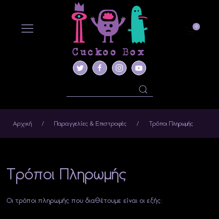
0
Ασημένια κοσμήματα
Rings
Necklaces
Ο Λογαριασμός μου
Necklaces
Macrame jewllery
Σκουλαρίκια
Εγγραφή
Earrings
Βραχιόλια
Αυτοκόλλητα Βινυλίου
Παραγγελίες
Earcuffs
Αρχική
Παραγγελίες & Επιστροφές
Τρόποι Πληρωμής
Bracelets
Τρόποι Πληρωμής
Οι τρόποι πληρωμής που διαθέτουμε είναι οι εξής: