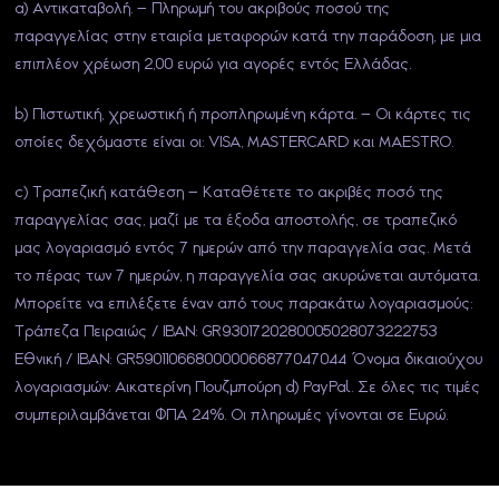
a) Αντικαταβολή. – Πληρωμή του ακριβούς ποσού της
παραγγελίας στην εταιρία μεταφορών κατά την παράδοση, με μια
επιπλέον χρέωση 2,00 ευρώ για αγορές εντός Ελλάδας.
b) Πιστωτική, χρεωστική ή προπληρωμένη κάρτα. – Οι κάρτες τις
οποίες δεχόμαστε είναι οι: VISA, MASTERCARD και MAESTRO.
c) Τραπεζική κατάθεση – Καταθέτετε το ακριβές ποσό της
παραγγελίας σας, μαζί με τα έξοδα αποστολής, σε τραπεζικό
μας λογαριασμό εντός 7 ημερών από την παραγγελία σας. Μετά
το πέρας των 7 ημερών, η παραγγελία σας ακυρώνεται αυτόματα.
Μπορείτε να επιλέξετε έναν από τους παρακάτω λογαριασμούς:
Τράπεζα Πειραιώς / IBAN: GR9301720280005028073222753
Εθνική / IBAN: GR5901106680000066877047044 Όνομα δικαιούχου
λογαριασμών: Αικατερίνη Πουζμπούρη d) PayPal. Σε όλες τις τιμές
συμπεριλαμβάνεται ΦΠΑ 24%. Οι πληρωμές γίνονται σε Ευρώ.